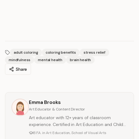
adult coloring
coloring benefits
stress relief
mindfulness
mental health
brain health
Share
Emma Brooks
Art Educator & Content Director
Art educator with 12+ years of classroom
experience. Certified in Art Education and Child
Development. Helping families and teachers
B.F.A. in Art Education, School of Visual Arts
unlock the power of creative play.