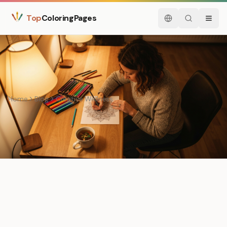
Top
ColoringPages
Nederlands
Zoeken
Menu
Home
Blog
Creative Wellness