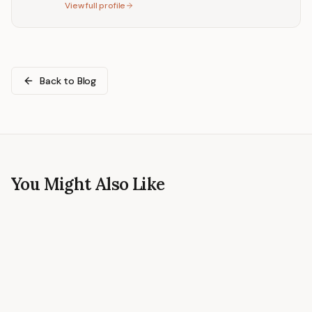
View full profile
Back to Blog
You Might Also Like
CREATIVE WELLNESS
Kleurplaten voor stressverlichting: wat het
onderzoek eigenlijk zegt