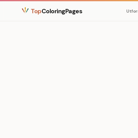
Top
ColoringPages
Utfor
Medium