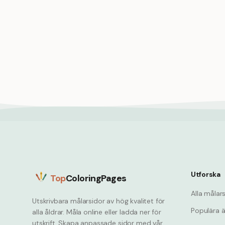
Palmer på tropiskt strandparadis
Summer
Lägerel
och smo
Summer
Utforska
Top
ColoringPages
Alla målar
Utskrivbara målarsidor av hög kvalitet för
Populära 
alla åldrar. Måla online eller ladda ner för
utskrift. Skapa anpassade sidor med vår