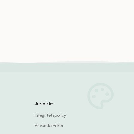
ården
Fryst lemonad, uppfriskande dryck,
kall
Summer
Juridiskt
Integritetspolicy
Användarvillkor