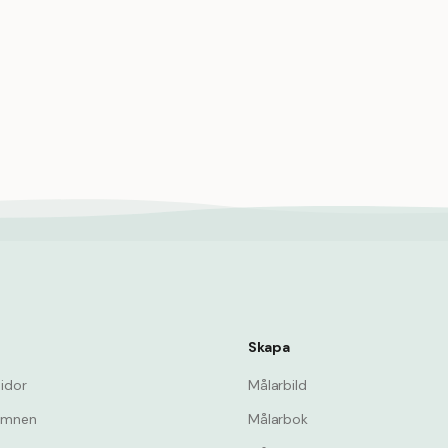
Fjärilsfångst med nät i trädg
Summer
dsstekning av marshmallows
res-kväll
Skapa
sidor
Målarbild
ämnen
Målarbok