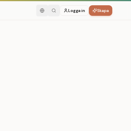
Logga in
Skapa
Svenska
Sök