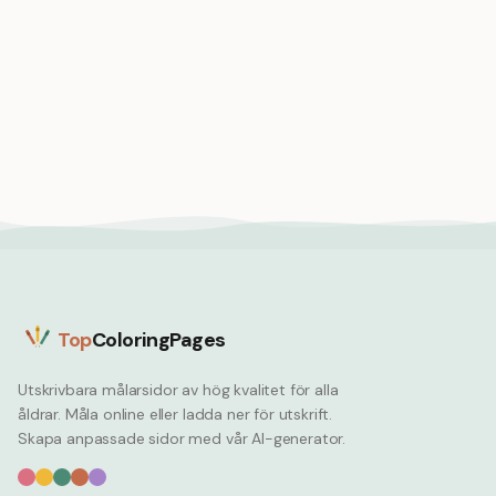
Lejonunge leker och
hoppar sött
Lion
Lejon ryter på klippkant
med utsikt över
afrikanska slätter
Lion
Top
ColoringPages
Utskrivbara målarsidor av hög kvalitet för alla
åldrar. Måla online eller ladda ner för utskrift.
Skapa anpassade sidor med vår AI-generator.