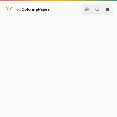
Top
ColoringPages
Svenska
Sök
Meny
Medium