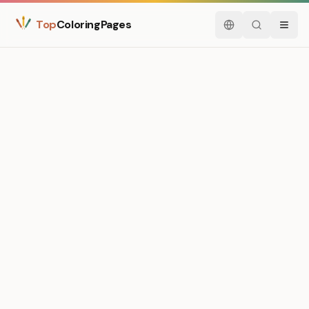
Top
ColoringPages
Nederlands
Zoeken
Menu
Medium