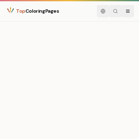
Top
ColoringPages
Nederlands
Zoeken
Menu
Medium