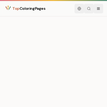
Top
ColoringPages
Nederlands
Zoeken
Menu
Medium