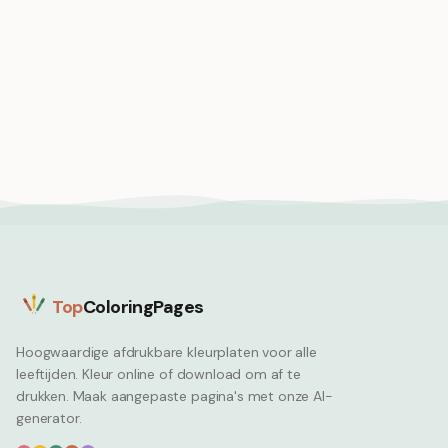
Maanfee strooit
sterrenstof over een
Maanhaas, een
slapend dorp
Moon
legendarisch wezen uit
de folklore dat
Moon
rijstkoekjes maakt
Top
ColoringPages
Hoogwaardige afdrukbare kleurplaten voor alle
leeftijden. Kleur online of download om af te
drukken. Maak aangepaste pagina's met onze AI-
generator.