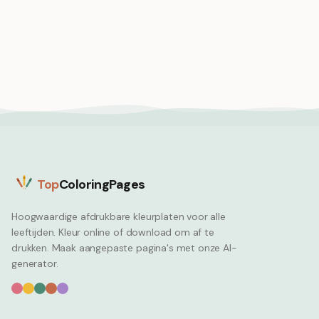
Bij slaapt in
Bijenfamilie in
bloemblaadje
honingraat, thuis
Bee
Bee
Top
ColoringPages
Hoogwaardige afdrukbare kleurplaten voor alle
leeftijden. Kleur online of download om af te
drukken. Maak aangepaste pagina's met onze AI-
generator.