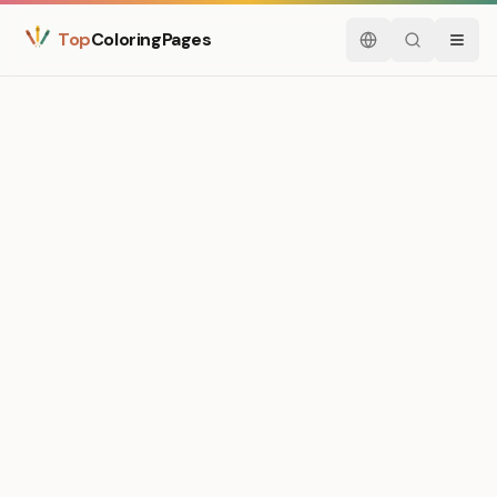
Top
ColoringPages
Nederlands
Zoeken
Menu
Medium