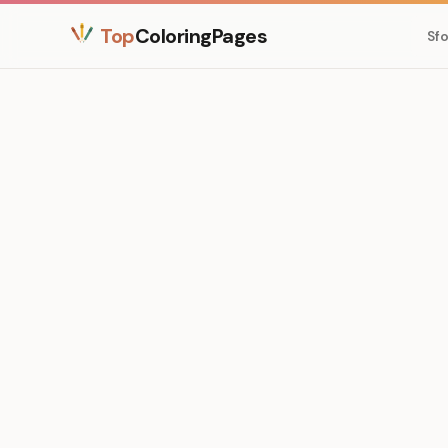
Top
ColoringPages
Sfo
Medium