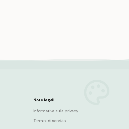
per
Surf sulle balene sulle onde dello
tsunami: uno sport estremo epico.
Whale
Note legali
Informativa sulla privacy
Termini di servizio