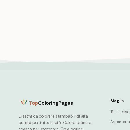
Balena che fa breccia spettacolare
Anatomi
salto a corpo libero
didattic
Whale
Whale
Sfoglia
Top
ColoringPages
Tutti i dis
Disegni da colorare stampabili di alta
Argomenti
qualità per tutte le età. Colora online o
scarica per stampare. Crea pagine