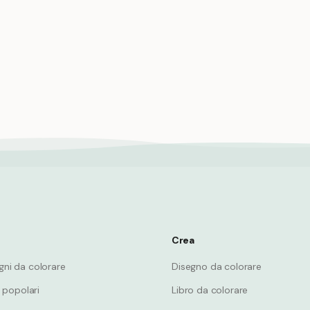
a della balena diagramma
Balena che si sbatte la coda 
o scienza biologia
comunicare con l'acqua
Whale
Crea
egni da colorare
Disegno da colorare
 popolari
Libro da colorare