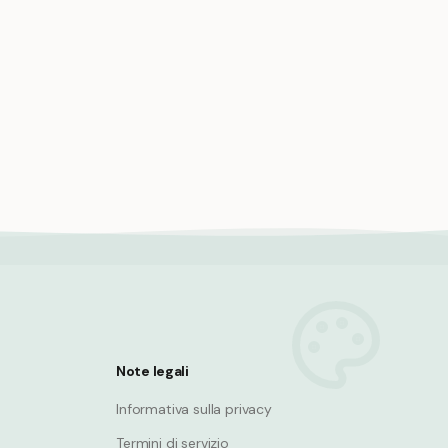
rati
Tempesta di pirati, mare agitato,
una
onde della nave, pericolo
Pirate
Note legali
Informativa sulla privacy
Termini di servizio