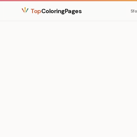
Top
ColoringPages
Sfo
Medium