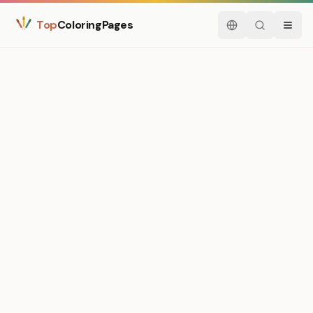
Top
ColoringPages
Italiano
Cerca
Menu
Medium