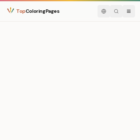
Top
ColoringPages
Italiano
Cerca
Menu
Medium