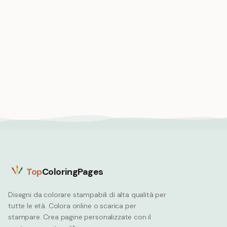
Medium
Medium
Drago giardiniere che
coltiva fiori pacifici
L'astronauta Dragon
Dragon
esplora i pianeti spaziali
Dragon
Top
ColoringPages
Disegni da colorare stampabili di alta qualità per
tutte le età. Colora online o scarica per
stampare. Crea pagine personalizzate con il