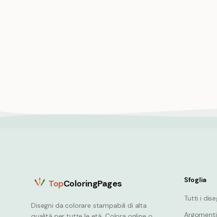
Orso operaio edile che costruisce
Orso sc
casa con attrezzi
esperime
Bear
Bear
Sfoglia
Top
ColoringPages
Tutti i dis
Disegni da colorare stampabili di alta
Argomenti
qualità per tutte le età. Colora online o