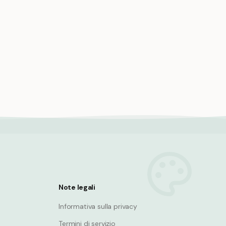
Bear snowboarder jumping off snowy
mountain halfpipe
bagnanti
Bear
zza
Note legali
Informativa sulla privacy
Termini di servizio