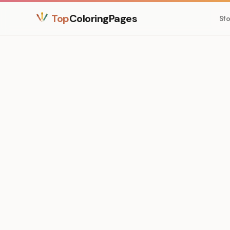
Top
ColoringPages
Sfo
Medium