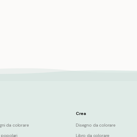
ienziato che conduce
nti in laboratorio
Orso bagnino che sorveglia i 
della spiaggia in tutta sicure
Bear
Crea
egni da colorare
Disegno da colorare
 popolari
Libro da colorare