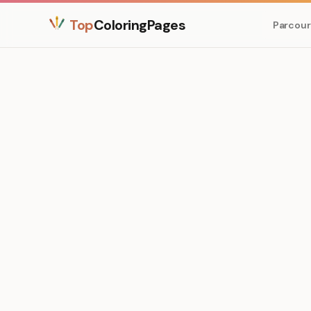
Top
ColoringPages
Parcour
Medium