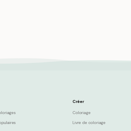
t chat, amis nocturnes
Boîte aux lettres hibou au de
unique et créatif pour la mais
Owl
Créer
oloriages
Coloriage
pulaires
Livre de coloriage