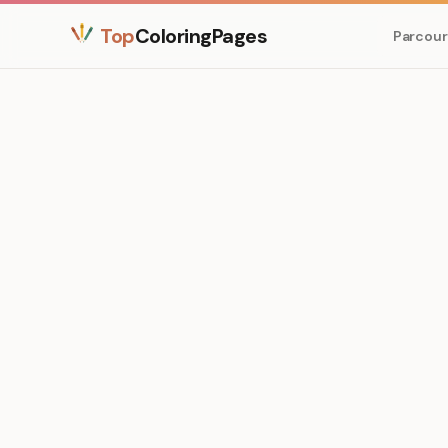
Top
ColoringPages
Parcour
Medium