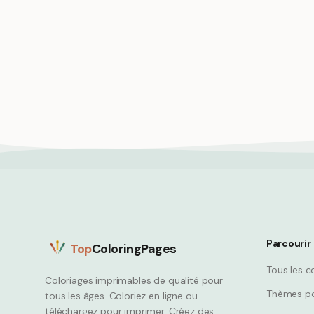
Hibou e
curieux
Fête d'anniversaire hibou avec
Owl
lanternes et décorations de lucioles
Owl
Parcourir
Top
ColoringPages
Tous les c
Coloriages imprimables de qualité pour
Thèmes po
tous les âges. Coloriez en ligne ou
téléchargez pour imprimer. Créez des