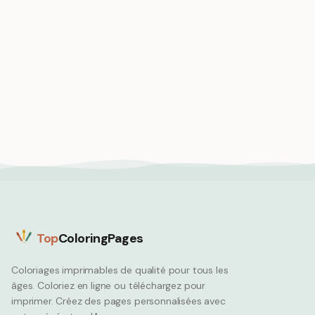
Medium
Medium
L'astronaute Dragon
Dragon jardinier
explore les planètes de
cultivant des fleurs
l'espace
paisible
Dragon
Dragon
Top
ColoringPages
Coloriages imprimables de qualité pour tous les
âges. Coloriez en ligne ou téléchargez pour
imprimer. Créez des pages personnalisées avec