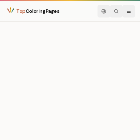
Top
ColoringPages
Français
Rechercher
Menu
Medium