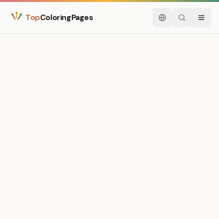
Top
ColoringPages
Español
Buscar
Menú
Medium