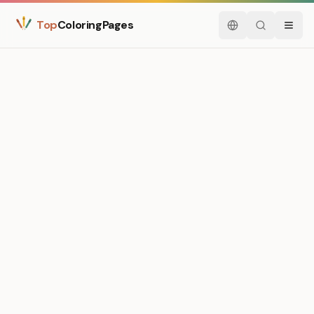
Top
ColoringPages
Español
Buscar
Menú
Medium