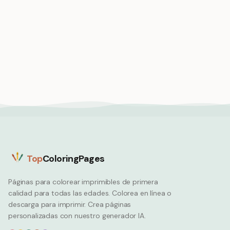
Diversión en el jardín
Limonada helada,
atrapando mariposas
bebida refrescante y
con red
fría
Summer
Summer
Top
ColoringPages
Páginas para colorear imprimibles de primera
calidad para todas las edades. Colorea en línea o
descarga para imprimir. Crea páginas
personalizadas con nuestro generador IA.