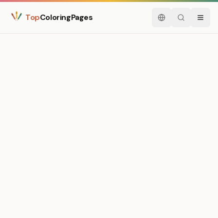
Top
ColoringPages
Español
Buscar
Menú
Medium