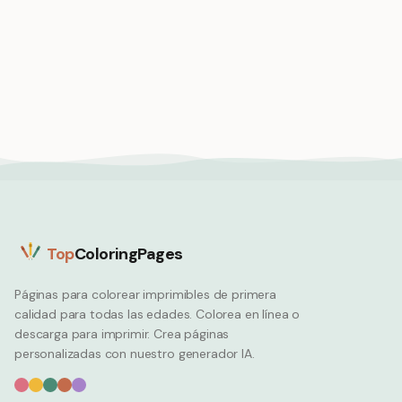
Cabrito saltando
juguetón enérgico
Cerdito en el barro
Spring
primaveral jugando
Spring
Top
ColoringPages
Páginas para colorear imprimibles de primera
calidad para todas las edades. Colorea en línea o
descarga para imprimir. Crea páginas
personalizadas con nuestro generador IA.