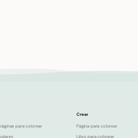
 cachorro bebé pequeño
Tiburón artista pintura bajo e
endo a nadar
lienzo creativo pincel
Shark
Crear
páginas para colorear
Página para colorear
ulares
Libro para colorear