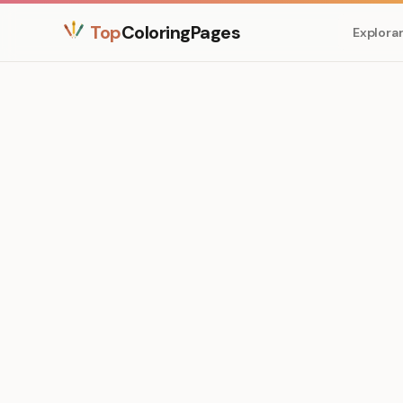
Top
ColoringPages
Explora
Medium