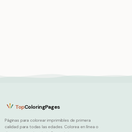
Medium
Medium
Pizza slice surfing on
wave of melted cheese
Pizza oven brick wood-
ocean
Pizza
fired flames baking
golden crust
Pizza
Top
ColoringPages
Páginas para colorear imprimibles de primera
calidad para todas las edades. Colorea en línea o