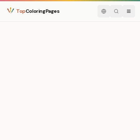
Top
ColoringPages
Español
Buscar
Menú
Medium