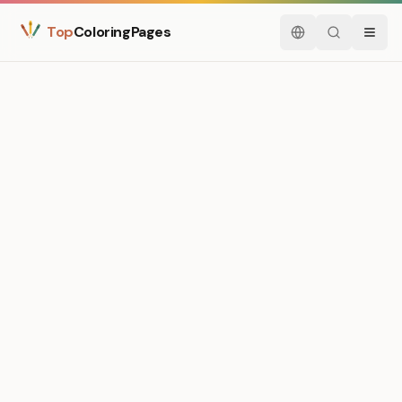
Top
ColoringPages
Español
Buscar
Menú
Medium