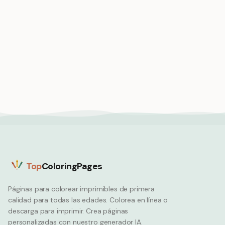
Dentista pulpo
revisando los dientes
Pulpo bebé
de varios pacientes
Octopus
aprendiendo a nadar,
pequeño y adorable
Octopus
Top
ColoringPages
Páginas para colorear imprimibles de primera
calidad para todas las edades. Colorea en línea o
descarga para imprimir. Crea páginas
personalizadas con nuestro generador IA.