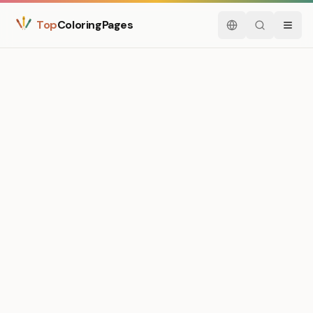
Top
ColoringPages
Español
Buscar
Menú
Medium