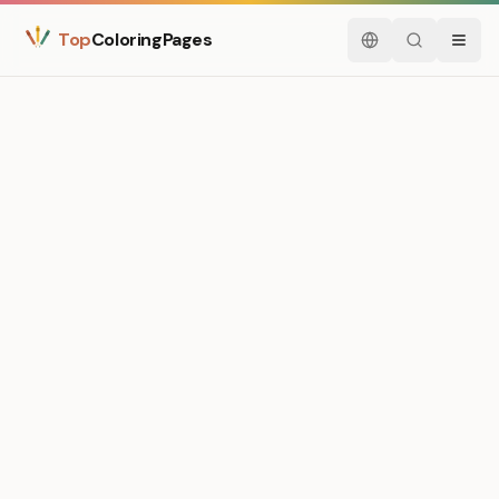
Top
ColoringPages
Español
Buscar
Menú
Medium