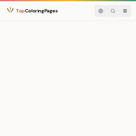
Top
ColoringPages
Deutsch
Suchen
Menü
Medium