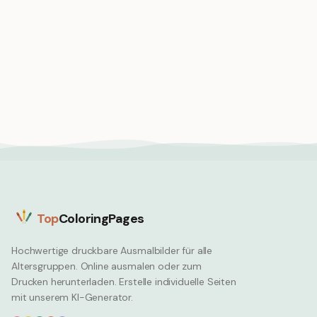
Hai Künstler Malerei
Engelshai
Unterwasser Leinwand
Flachbodenbewohner
kreative Pinsel
getarnt
Shark
Shark
Top
ColoringPages
Hochwertige druckbare Ausmalbilder für alle
Altersgruppen. Online ausmalen oder zum
Drucken herunterladen. Erstelle individuelle Seiten
mit unserem KI-Generator.