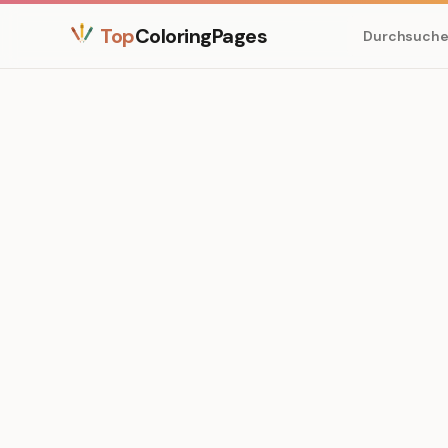
Top
ColoringPages
Durchsuch
Medium