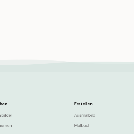
g, Tautropfen auf dem
Herbstliche Szene: Pilze zwi
, nass und glänzend
gefallenem Laub (saisonal)
om
Mushroom
hen
Erstellen
lbilder
Ausmalbild
Themen
Malbuch