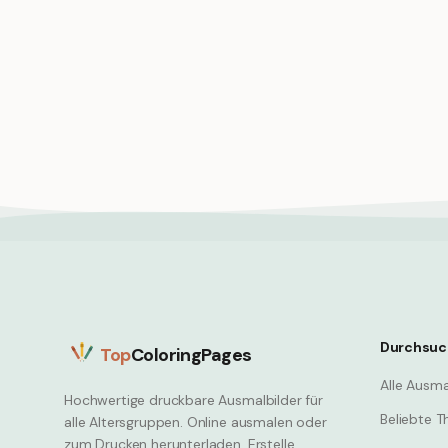
Mystical mushroom forest mist
Regenta
fireflies magical atmosphere
Pilzhut
Mushroom
Mushro
Durchsuc
Top
ColoringPages
Alle Ausma
Hochwertige druckbare Ausmalbilder für
Beliebte 
alle Altersgruppen. Online ausmalen oder
zum Drucken herunterladen. Erstelle