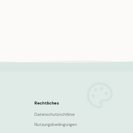
schen
Pilzkreis, Feenkreis, magische Wiese,
leuchtende Nacht
Mushroom
Rechtliches
Datenschutzrichtlinie
Nutzungsbedingungen